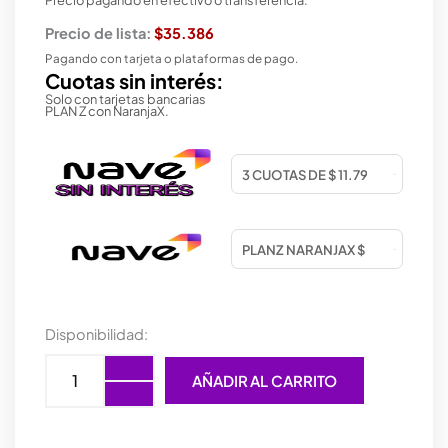
Precio de lista:
$35.386
Pagando con tarjeta o plataformas de pago.
Cuotas sin interés:
Solo con tarjetas bancarias
PLAN Z con NaranjaX.
COOLER
Disponibilidad:
CPU
RAIDMAX
AÑADIR AL CARRITO
AC902K
PWM
ARGB