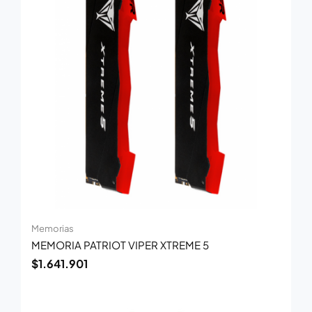
Memorias
MEMORIA PATRIOT VIPER XTREME 5
$
1.641.901
El
El
precio
precio