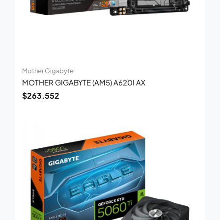
Mother Gigabyte
MOTHER GIGABYTE (AM5) A620I AX
$
263.552