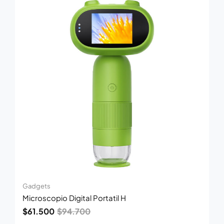
original
actual
era:
es:
$94.700.
$61.500.
Gadgets
Microscopio Digital Portatil H
$
61.500
$
94.700