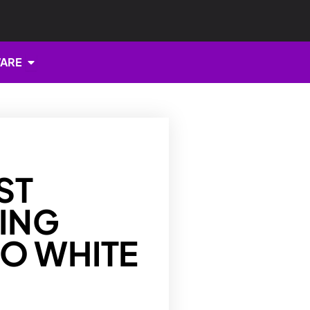
Open HARDWARE
ARE
ST
ING
O WHITE