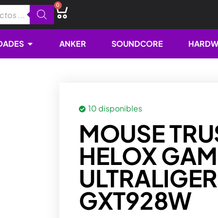
0
Cart
Open NOVEDADES
DADES
ANKER
SOUNDCORE
HARDW
10 disponibles
MOUSE TRU
HELOX GAM
ULTRALIGER
GXT928W