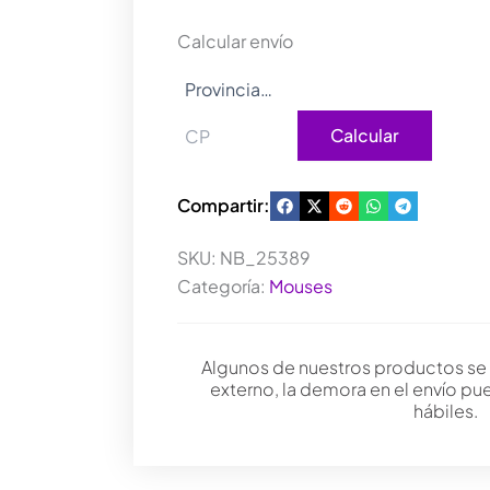
GXT928W
cantidad
Calcular envío
Calcular
Compartir:
SKU:
NB_25389
Categoría:
Mouses
Algunos de nuestros productos se
externo, la demora en el envío pu
hábiles.