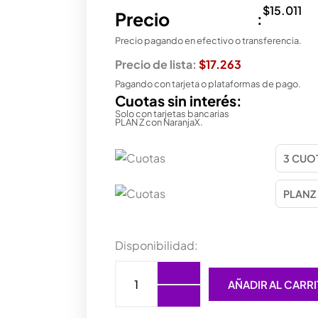
$
15.011
Precio
:
Precio pagando en efectivo o transferencia.
Precio de lista:
$17.263
Pagando con tarjeta o plataformas de pago.
Cuotas sin interés:
Solo con tarjetas bancarias
PLAN Z con NaranjaX.
MOUSE
Disponibilidad:
TRUST
HELOX
AÑADIR AL CARR
GAMING
ULTRALIGERO
WHITE