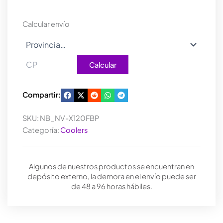
RAIDMAX
X-
Calcular envío
AIR
BLACK
cantidad
Calcular
Compartir:
SKU:
NB_NV-X120FBP
Categoría:
Coolers
Algunos de nuestros productos se encuentran en
depósito externo, la demora en el envío puede ser
de 48 a 96 horas hábiles.