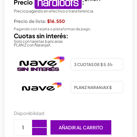
Precio
:
Precio pagando en efectivo o transferencia.
Precio de lista:
$16.550
Pagando con tarjeta o plataformas de pago.
Cuotas sin interés:
Solo con tarjetas bancarias
PLAN Z con NaranjaX.
COOLER
Disponibilidad:
FAN
120mm
AÑADIR AL CARRITO
ARGB
PMW