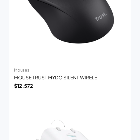
Mouses
MOUSE TRUST MYDO SILENT WIRELE
$
12.572
El
El
precio
precio
original
actual
era:
es:
$110.880.
$81.000.