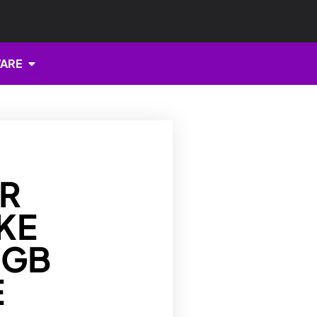
Open HARDWARE
ARE
R
KE
RGB
E