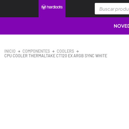
Ir
Búsqueda
al
de
productos
contenido
NOVE
INICIO
COMPONENTES
COOLERS
CPU COOLER THERMALTAKE CT120 EX ARGB SYNC WHITE