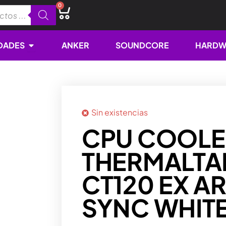
0
Cart
Open NOVEDADES
DADES
ANKER
SOUNDCORE
HARDW
Sin existencias
CPU COOLE
THERMALTA
CT120 EX A
SYNC WHIT