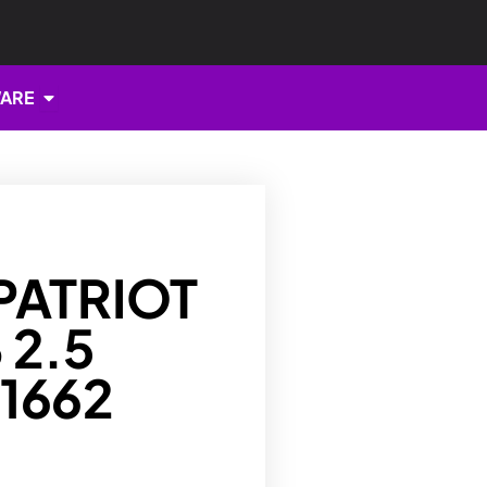
Open HARDWARE
ARE
PATRIOT
 2.5
1662