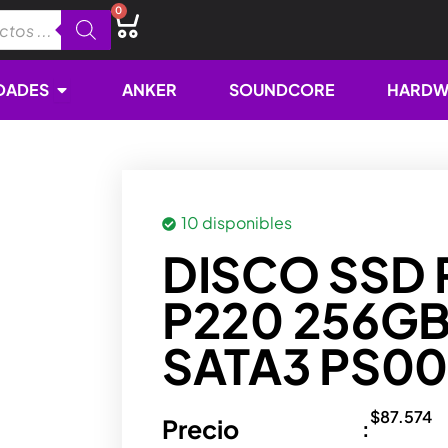
0
Cart
Open NOVEDADES
DADES
ANKER
SOUNDCORE
HARDW
10 disponibles
DISCO SSD 
P220 256GB
SATA3 PS00
$
87.574
Precio
: