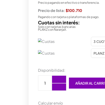
Precio pagando en efectivo o transferencia.
Precio de lista:
$100.710
Pagando con tarjeta o plataformas de pago.
Cuotas sin interés:
Solo con tarjetas bancarias
PLAN Z con NaranjaX.
DISCO
Disponibilidad:
SSD
PATRIOT
AÑADIR AL CARR
P220
256GB
2.5
SATA3
PS001662
Calcular envío