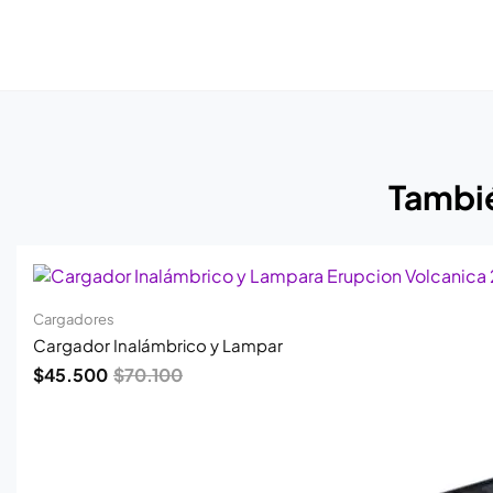
Tambié
El
El
precio
precio
original
actual
era:
es:
Cargadores
$70.100.
$45.500.
Cargador Inalámbrico y Lampar
$
45.500
$
70.100