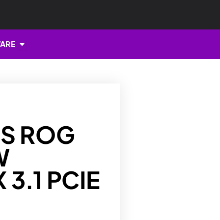
Open HARDWARE
ARE
US ROG
W
3.1 PCIE