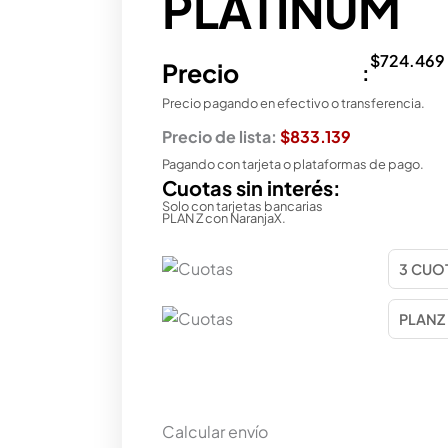
PLATINUM
$
724.469
Precio
:
Precio pagando en efectivo o transferencia.
Precio de lista:
$833.139
Pagando con tarjeta o plataformas de pago.
Cuotas sin interés:
Solo con tarjetas bancarias
PLAN Z con NaranjaX.
Calcular envío