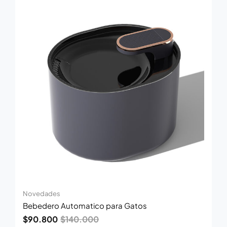
precio
precio
original
actual
era:
es:
$140.000.
$90.800.
Novedades
Bebedero Automatico para Gatos
$
90.800
$
140.000