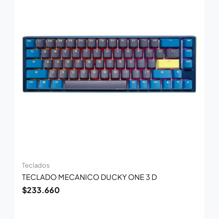
Teclados
TECLADO MECANICO DUCKY ONE 3 D
$
233.660
El
El