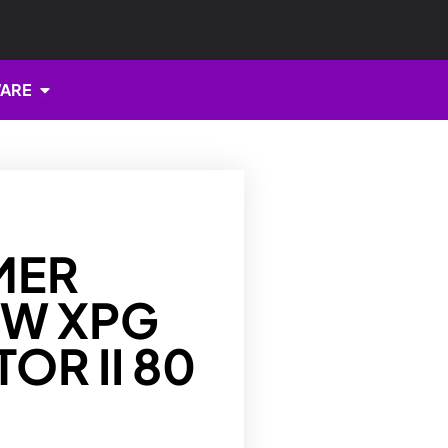
Open HARDWARE
ARE
MER
0W XPG
OR II 80