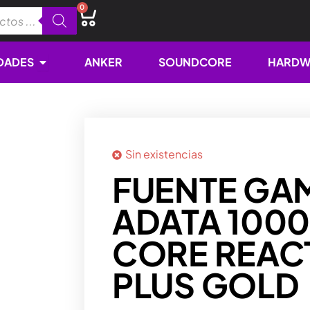
0
Cart
Open NOVEDADES
DADES
ANKER
SOUNDCORE
HARDW
Sin existencias
FUENTE GA
ADATA 100
CORE REACT
PLUS GOLD