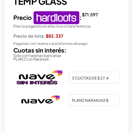
TEMP GLASS
$
71.597
Precio
:
Precio pagando en efectivo o transferencia.
Precio de lista:
$82.337
Pagando con tarjeta o plataformas de pago.
Cuotas sin interés:
Solo con tarjetas bancarias
PLAN Z con NaranjaX.