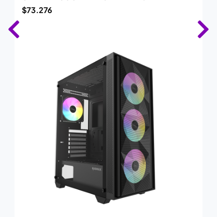
$
73.276