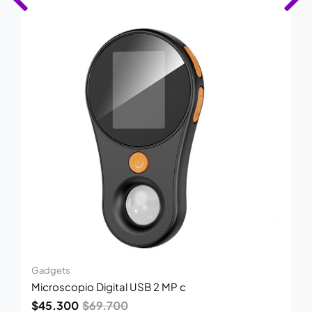
El
El
precio
precio
original
actual
era:
es:
$69.700.
$45.300.
Gadgets
Microscopio Digital USB 2 MP c
$
45.300
$
69.700