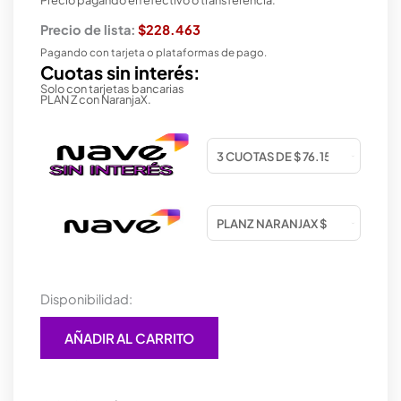
Precio de lista:
$228.463
Pagando con tarjeta o plataformas de pago.
Cuotas sin interés:
Solo con tarjetas bancarias
PLAN Z con NaranjaX.
JOYSTICK
Disponibilidad:
PS4
SONY
AÑADIR AL CARRITO
DUALSHOCK
4
BLACK