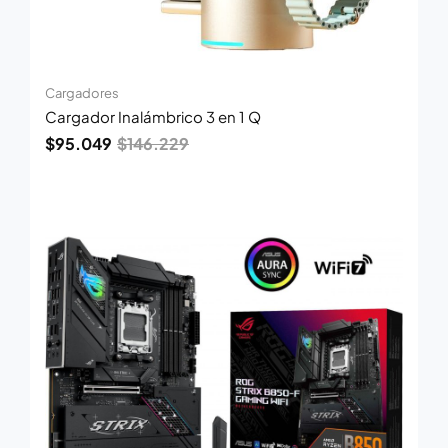
Cargadores
Cargador Inalámbrico 3 en 1 Q
$
95.049
$
146.229