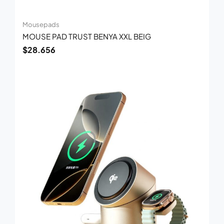
Mousepads
MOUSE PAD TRUST BENYA XXL BEIG
$
28.656
El
El
precio
precio
original
actual
era:
es:
$146.229.
$95.049.