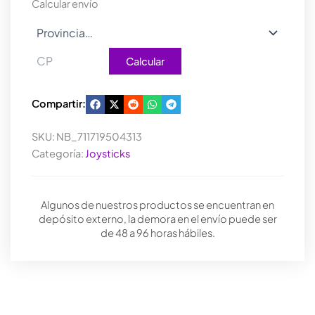
cantidad
Calcular envío
Calcular
Compartir:
SKU:
NB_711719504313
Categoría:
Joysticks
Algunos de nuestros productos se encuentran en
depósito externo, la demora en el envío puede ser
de 48 a 96 horas hábiles.