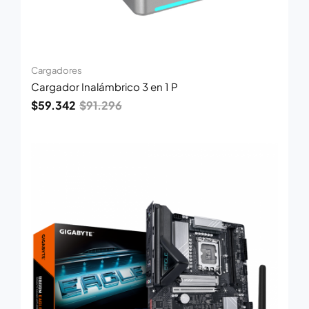
Cargadores
Cargador Inalámbrico 3 en 1 P
$
59.342
$
91.296