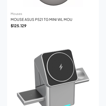
Mouses
MOUSE ASUS P521 TG MINI WL MOU
$
125.129
El
El
precio
precio
original
actual
era:
es:
$91.296.
$59.342.