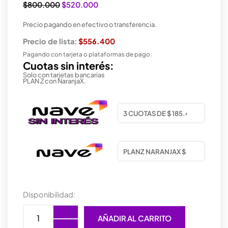
El
El
$
800.000
$
520.000
precio
precio
Precio pagando en efectivo o transferencia.
original
actual
era:
es:
Precio de lista:
$556.400
$800.000.
$520.000.
Pagando con tarjeta o plataformas de pago.
Cuotas sin interés:
Solo con tarjetas bancarias
PLAN Z con NaranjaX.
Parlante
Disponibilidad:
Joog
One
AÑADIR AL CARRITO
JOF-