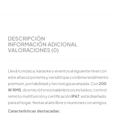
DESCRIPCIÓN
INFORMACIÓN ADICIONAL
VALORACIONES (0)
Llevá tu música, karaoke o eventos al siguiente nivel con
este altavoz potente y versátil que combina rendimiento
premium, portabilidad y tecnología avanzada. Con
200
W RMS
, dos micrófonos inalámbricos incluidos, control
remoto multifunción y certificación
IP67
, está diseñado
para el hogar, fiestas al aire libre o reuniones con amigos.
Características destacadas: