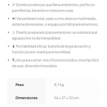
🎉 Sonido poderoso que llena ambientes: perfecto
para fiestas, karaoke o música en casa.
🔊 Versatilidad total: usalo como altavoz multimedia,
sistema de karaoke, o equipo portátil para exteriores.
💧 Diseño preparado para exteriores: su resistencia al
agua/polvo te da tranquilidad.
🧳 Portabilidad eficaz: batería de larga duración y
función power-bank para movilidad.
🎙 Listo para cantar: micrófonos incluidos, interfaz fácil
de usar, diversión inmediata.
Peso
8,7 kg
Dimensiones
56 × 27 × 32 cm