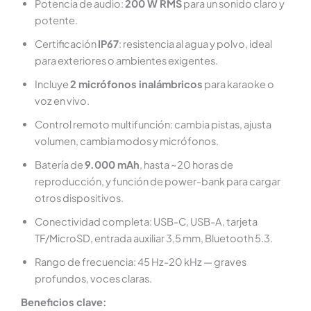
Potencia de audio:
200 W RMS
para un sonido claro y
potente.
Certificación
IP67
: resistencia al agua y polvo, ideal
para exteriores o ambientes exigentes.
Incluye
2 micrófonos inalámbricos
para karaoke o
voz en vivo.
Control remoto multifunción: cambia pistas, ajusta
volumen, cambia modos y micrófonos.
Batería de
9.000 mAh
, hasta ~20 horas de
reproducción, y función de power-bank para cargar
otros dispositivos.
Conectividad completa: USB-C, USB-A, tarjeta
TF/MicroSD, entrada auxiliar 3,5 mm, Bluetooth 5.3.
Rango de frecuencia: 45 Hz-20 kHz — graves
profundos, voces claras.
Beneficios clave: