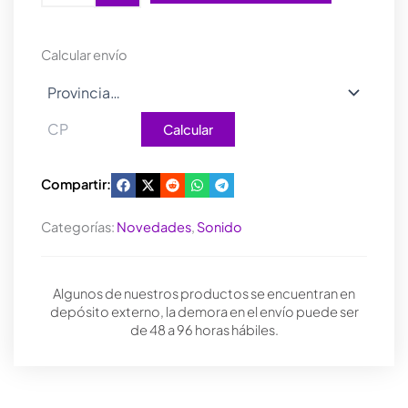
01
HiFi
200w
Calcular envío
IP67
cantidad
Calcular
Compartir:
Categorías:
Novedades
,
Sonido
Algunos de nuestros productos se encuentran en
depósito externo, la demora en el envío puede ser
de 48 a 96 horas hábiles.