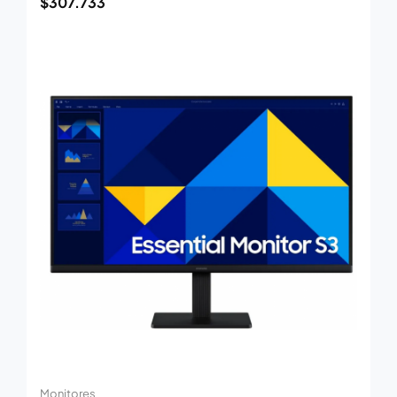
$
307.733
Monitores