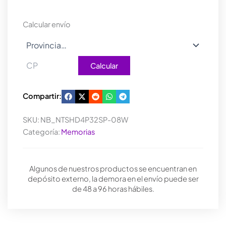
3200
8GB
Calcular envío
C16
WHITE
cantidad
Calcular
Compartir:
SKU:
NB_NTSHD4P32SP-08W
Categoría:
Memorias
Algunos de nuestros productos se encuentran en
depósito externo, la demora en el envío puede ser
de 48 a 96 horas hábiles.