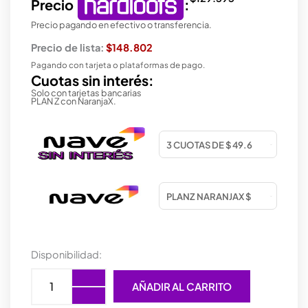
Precio
:
Precio pagando en efectivo o transferencia.
Precio de lista:
$148.802
Pagando con tarjeta o plataformas de pago.
Cuotas sin interés:
Solo con tarjetas bancarias
PLAN Z con NaranjaX.
MEMORIA
Disponibilidad:
NETAC
SHADOW
AÑADIR AL CARRITO
III
DDR4