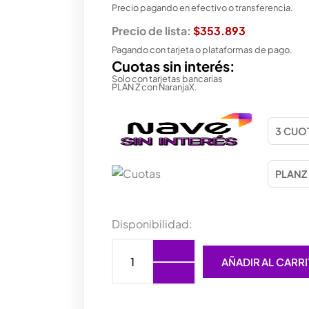
Precio pagando en efectivo o transferencia.
Precio de lista:
$353.893
Pagando con tarjeta o plataformas de pago.
Cuotas sin interés:
Solo con tarjetas bancarias
PLAN Z con NaranjaX.
GABINETE
Disponibilidad:
COOLER
MASTER
AÑADIR AL CARR
MASTERFRAME
600
cantidad