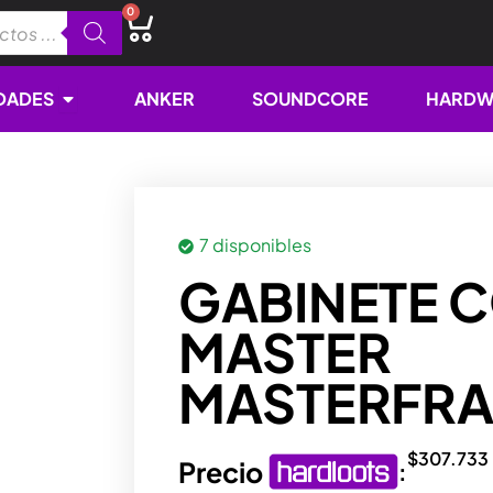
0
Cart
Open NOVEDADES
DADES
ANKER
SOUNDCORE
HARDW
7 disponibles
GABINETE 
MASTER
MASTERFRA
$
307.733
Precio
: