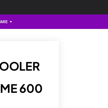
Open HARDWARE
ARE
COOLER
ME 600