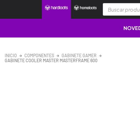
Ir
Búsqueda
al
de
productos
contenido
NOVE
INICIO
COMPONENTES
GABINETE GAMER
GABINETE COOLER MASTER MASTERFRAME 600