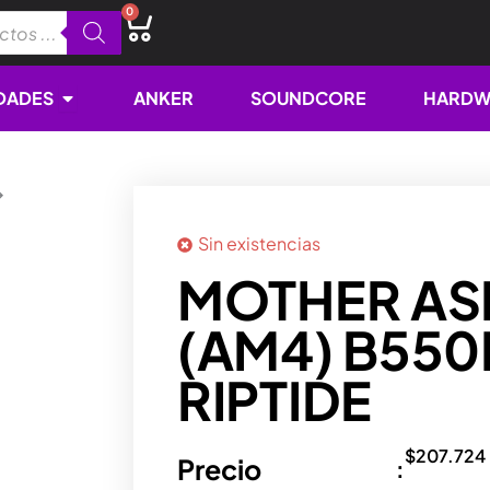
0
Cart
Open NOVEDADES
DADES
ANKER
SOUNDCORE
HARDW
Sin existencias
MOTHER A
(AM4) B550
RIPTIDE
$
207.724
Precio
: