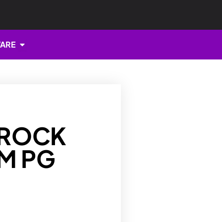
Open HARDWARE
ARE
SROCK
M PG