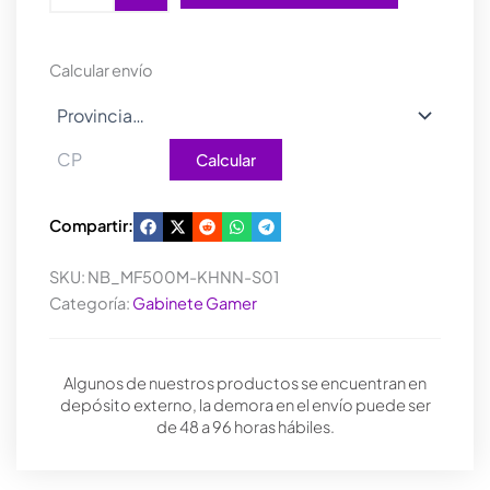
500
MESH
BLACK
Calcular envío
ARGB
cantidad
Calcular
Compartir:
SKU:
NB_MF500M-KHNN-S01
Categoría:
Gabinete Gamer
Algunos de nuestros productos se encuentran en
depósito externo, la demora en el envío puede ser
de 48 a 96 horas hábiles.