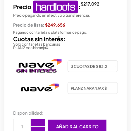
$
217.092
Precio
:
Precio pagando en efectivo o transferencia.
Precio de lista:
$249.656
Pagando con tarjeta o plataformas de pago.
Cuotas sin interés:
Solo con tarjetas bancarias
PLAN Z con NaranjaX.
GABINETE
Disponibilidad:
COOLER
MASTER
AÑADIR AL CARRITO
MASTERFRAME