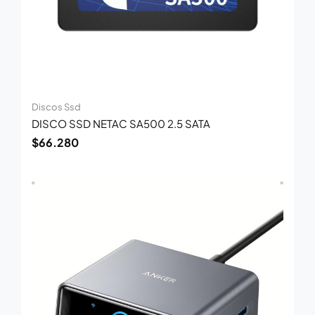
Discos Ssd
DISCO SSD NETAC SA500 2.5 SATA
$
66.280
El
El
precio
precio
original
actual
era:
es:
$445.000.
$289.000.