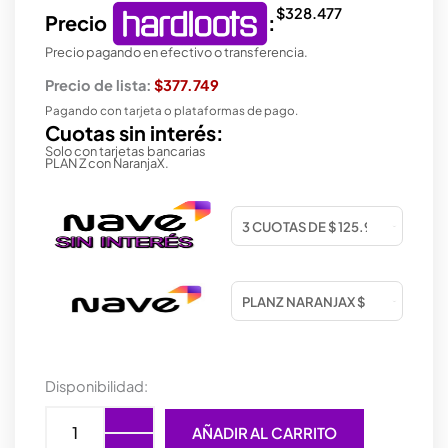
$
328.477
Precio
:
Precio pagando en efectivo o transferencia.
Precio de lista:
$377.749
Pagando con tarjeta o plataformas de pago.
Cuotas sin interés:
Solo con tarjetas bancarias
PLAN Z con NaranjaX.
MOTHER
Disponibilidad:
ASROCK
(LGA1200)
AÑADIR AL CARRITO
H510