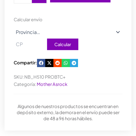
PRO
BTC+
MINERIA
Calcular envío
PCI-
Ex6
cantidad
Calcular
Compartir:
SKU:
NB_H510 PROBTC+
Categoría:
Mother Asrock
Algunos de nuestros productos se encuentran en
depósito externo, la demora en el envío puede ser
de 48 a 96 horas hábiles.