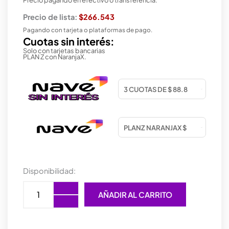
Precio de lista:
$266.543
Pagando con tarjeta o plataformas de pago.
Cuotas sin interés:
Solo con tarjetas bancarias
PLAN Z con NaranjaX.
MOTHER
Disponibilidad:
ASUS
(AM5)
AÑADIR AL CARRITO
PRIME
B840M-
A