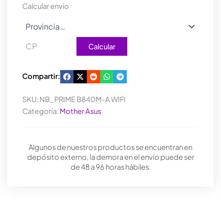
WIFI
Calcular envío
cantidad
Calcular
Compartir:
SKU:
NB_PRIME B840M-A WIFI
Categoría:
Mother Asus
Algunos de nuestros productos se encuentran en
depósito externo, la demora en el envío puede ser
de 48 a 96 horas hábiles.