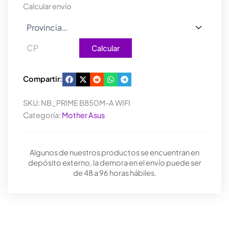
WIFI
Calcular envío
cantidad
Calcular
Compartir:
SKU:
NB_PRIME B850M-A WIFI
Categoría:
Mother Asus
Algunos de nuestros productos se encuentran en
depósito externo, la demora en el envío puede ser
de 48 a 96 horas hábiles.