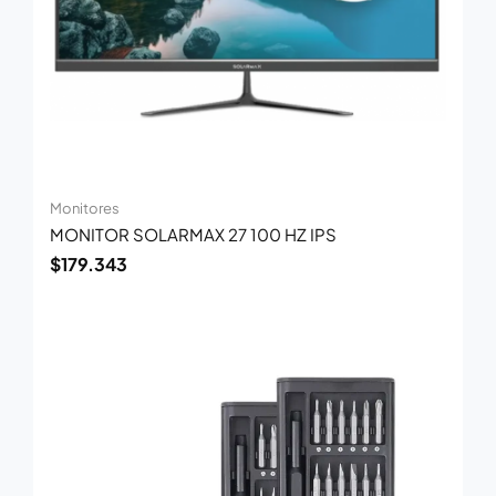
Monitores
MONITOR SOLARMAX 27 100 HZ IPS
$
179.343
El
El
precio
precio
original
actual
era:
es:
$24.133.
$15.687.