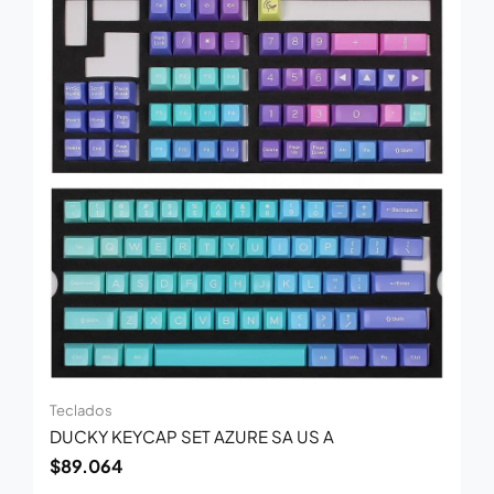
Teclados
DUCKY KEYCAP SET AZURE SA US A
$
89.064