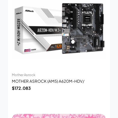
Mother Asrock
MOTHER ASROCK (AM5) A620M-HDV/
$
172.083