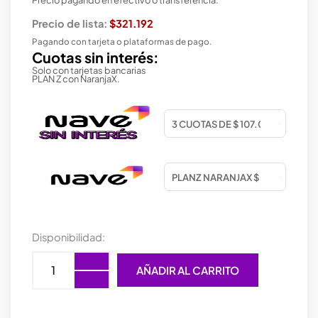
Precio de lista:
$321.192
Pagando con tarjeta o plataformas de pago.
Cuotas sin interés:
Solo con tarjetas bancarias
PLAN Z con NaranjaX.
MOTHER
Disponibilidad:
ASUS
(AM5)
AÑADIR AL CARRITO
PRIME
B850M-
A