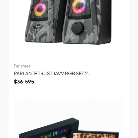
Parlantes
PARLANTE TRUST JAVV RGB SET 2.
$
36.595
El
El
precio
precio
original
actual
era:
es:
$103.875.
$67.519.