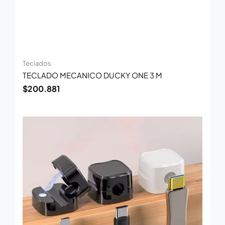
Teclados
TECLADO MECANICO DUCKY ONE 3 M
$
200.881
El
El
precio
precio
original
actual
era:
es:
$15.300.
$9.900.