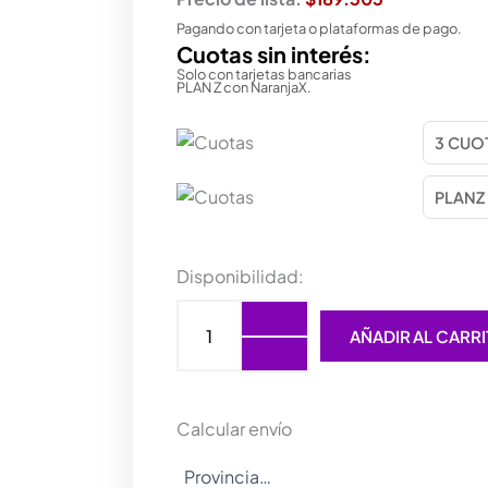
Pagando con tarjeta o plataformas de pago.
Cuotas sin interés:
Solo con tarjetas bancarias
PLAN Z con NaranjaX.
MOTHER
Disponibilidad:
GIGABYTE
(AM5)
AÑADIR AL CARR
B650M
D3HP
cantidad
Calcular envío