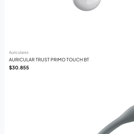
Auriculares
AURICULAR TRUST PRIMO TOUCH BT
$
30.855
El
El
precio
precio
original
actual
era:
es:
$73.587.
$47.831.