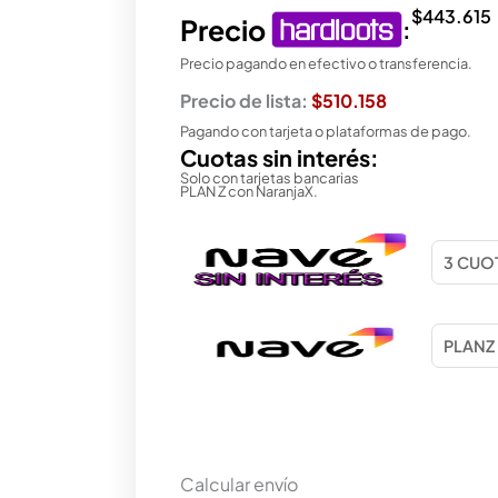
$
443.615
Precio
:
Precio pagando en efectivo o transferencia.
Precio de lista:
$510.158
Pagando con tarjeta o plataformas de pago.
Cuotas sin interés:
Solo con tarjetas bancarias
PLAN Z con NaranjaX.
Calcular envío