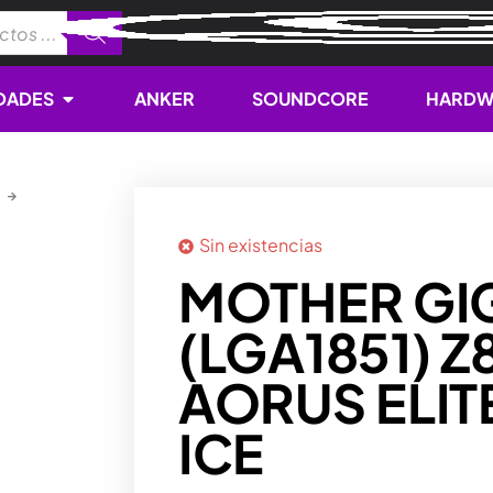
Open NOVEDADES
DADES
ANKER
SOUNDCORE
HARDW
Sin existencias
MOTHER GI
(LGA1851) 
AORUS ELIT
ICE