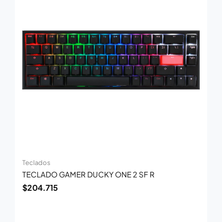
Teclados
TECLADO GAMER DUCKY ONE 2 SF R
$
204.715
El
El
precio
precio