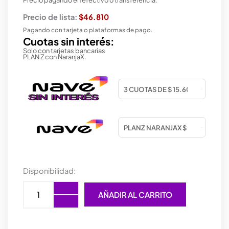
Precio de lista:
$46.810
Pagando con tarjeta o plataformas de pago.
Cuotas sin interés:
Solo con tarjetas bancarias
PLAN Z con NaranjaX.
MOUSE
Disponibilidad:
TRUST
REXX
AÑADIR AL CARRITO
ERGO
GXT
144