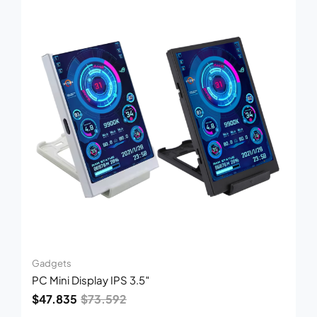
original
actual
era:
es:
$73.592.
$47.835.
Gadgets
PC Mini Display IPS 3.5″
$
47.835
$
73.592