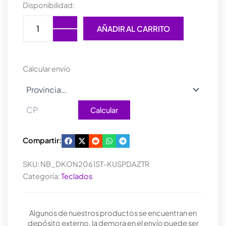
TECLADO
Disponibilidad:
GAMER
DUCKY
AÑADIR AL CARRITO
ONE
2
MINI
RGB
Calcular envío
KAILH
BOX
RED
SWICHT
Calcular
DOUBLE-
SHOT
PBT
Compartir:
MECANICO
cantidad
SKU:
NB_DKON2061ST-KUSPDAZTR
Categoría:
Teclados
Algunos de nuestros productos se encuentran en
depósito externo, la demora en el envío puede ser