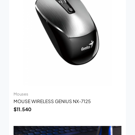
Mouses
MOUSE WIRELESS GENIUS NX-7125
$
11.540
El
El
precio
precio