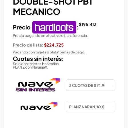
DOUBLE-SHOT PBT
MECANICO
$
195.413
Precio
:
Precio pagando en efectivo o transferencia.
Precio de lista:
$224.725
Pagando con tarjeta o plataformas de pago.
Cuotas sin interés:
Solo con tarjetas bancarias
PLAN Z con NaranjaX.