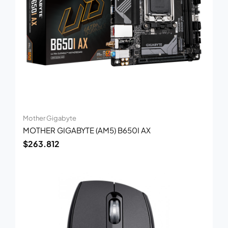
Mother Gigabyte
MOTHER GIGABYTE (AM5) B650I AX
$
263.812