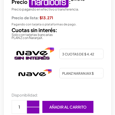
Precio
:
Precio pagando en efectivo o transferencia.
Precio de lista:
$13.271
Pagando con tarjeta o plataformas de pago.
Cuotas sin interés:
Solo con tarjetas bancarias
PLAN Z con NaranjaX.
MOUSE
Disponibilidad:
WIRELESS
GENIUS
AÑADIR AL CARRITO
NX-
7125