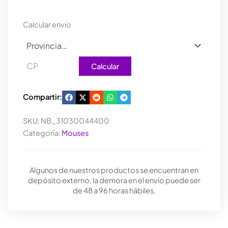
IRON
GREY
Calcular envío
cantidad
Calcular
Compartir:
SKU:
NB_31030044400
Categoría:
Mouses
Algunos de nuestros productos se encuentran en
depósito externo, la demora en el envío puede ser
de 48 a 96 horas hábiles.