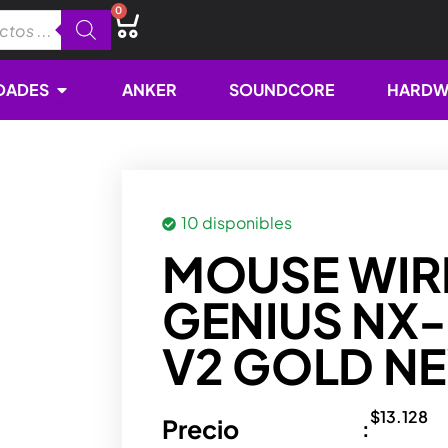
0
Cart
Open NOVEDADES
DADES
ANKER
SOUNDCORE
HARDW
10 disponibles
MOUSE WIR
GENIUS NX
V2 GOLD N
$
13.128
Precio
: