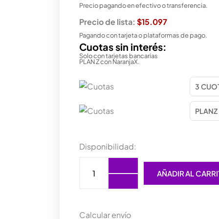
Precio pagando en efectivo o transferencia.
Precio de lista:
$15.097
Pagando con tarjeta o plataformas de pago.
Cuotas sin interés:
Solo con tarjetas bancarias
PLAN Z con NaranjaX.
MOUSE
Disponibilidad:
WIRELESS
GENIUS
AÑADIR AL CARR
NX-
9000BT
V2
GOLD
NEW
Calcular envío