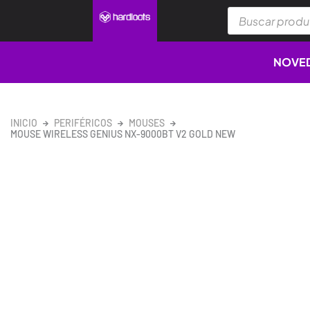
Ir
Búsqueda
al
de
productos
contenido
NOVE
INICIO
PERIFÉRICOS
MOUSES
MOUSE WIRELESS GENIUS NX-9000BT V2 GOLD NEW