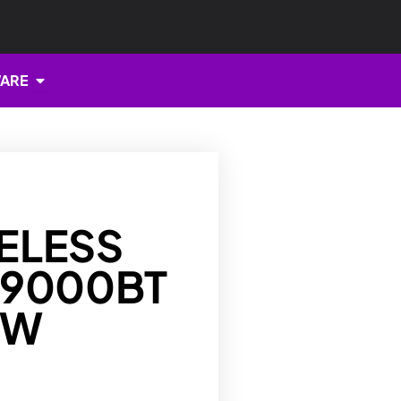
Open HARDWARE
ARE
ELESS
-9000BT
EW