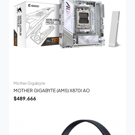
Mother Gigabyte
MOTHER GIGABYTE (AM5) X870I AO
$
489.666