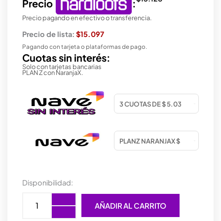
Precio
:
Precio pagando en efectivo o transferencia.
Precio de lista:
$15.097
Pagando con tarjeta o plataformas de pago.
Cuotas sin interés:
Solo con tarjetas bancarias
PLAN Z con NaranjaX.
MOUSE
Disponibilidad:
WIRELESS
GENIUS
AÑADIR AL CARRITO
NX-
9000BT