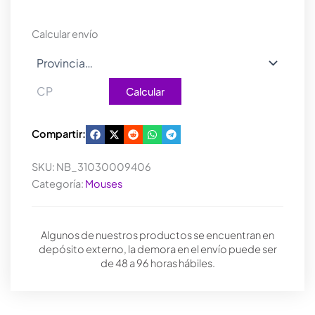
V2
IRON
Calcular envío
GRAY
NEW
cantidad
Calcular
Compartir:
SKU:
NB_31030009406
Categoría:
Mouses
Algunos de nuestros productos se encuentran en
depósito externo, la demora en el envío puede ser
de 48 a 96 horas hábiles.