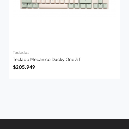
Teclados
Teclado Mecanico Ducky One 3 T
$
205.949