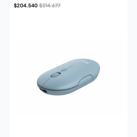
$
204.540
$
314.677