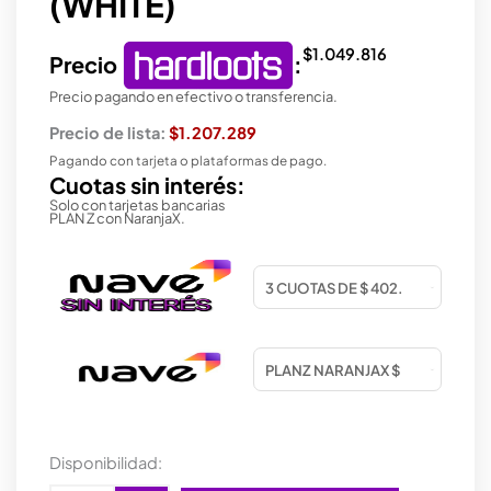
(WHITE)
$
1.049.816
Precio
:
Precio pagando en efectivo o transferencia.
Precio de lista:
$1.207.289
Pagando con tarjeta o plataformas de pago.
Cuotas sin interés:
Solo con tarjetas bancarias
PLAN Z con NaranjaX.
PLACA
Disponibilidad:
DE