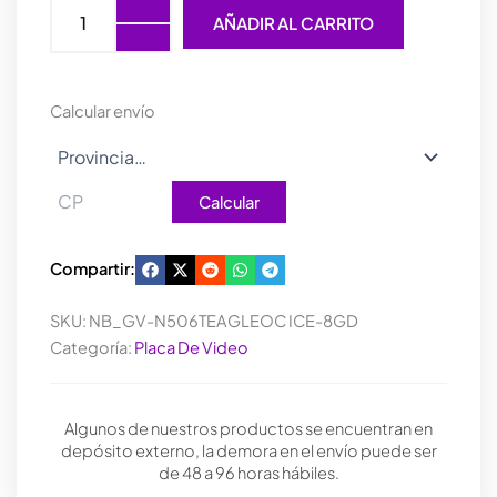
VIDEO
AÑADIR AL CARRITO
GIGABYTE
RTX
5060TI
EAGLE
Calcular envío
OC
ICE
8GB
(WHITE)
Calcular
cantidad
Compartir:
SKU:
NB_GV-N506TEAGLEOC ICE-8GD
Categoría:
Placa De Video
Algunos de nuestros productos se encuentran en
depósito externo, la demora en el envío puede ser
de 48 a 96 horas hábiles.