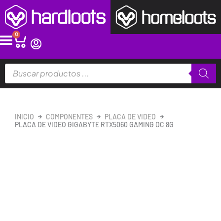
Ir
al
contenido
0
Cart
Búsqueda
de
productos
INICIO
COMPONENTES
PLACA DE VIDEO
PLACA DE VIDEO GIGABYTE RTX5060 GAMING OC 8G