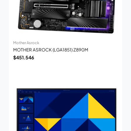
Mother Asrock
MOTHER ASROCK (LGA1851) Z890M
$
451.546