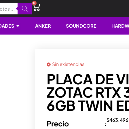
0
Cart
Open NOVEDADES
DADES
ANKER
SOUNDCORE
HARDW
Sin existencias
PLACA DE V
ZOTAC RTX 
6GB TWIN 
$
463.496
Precio
: