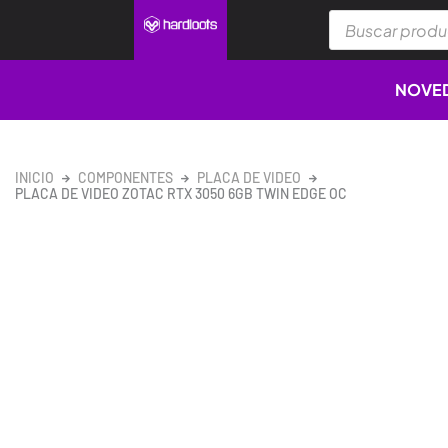
Ir
Búsqueda
al
de
productos
contenido
NOVE
INICIO
COMPONENTES
PLACA DE VIDEO
PLACA DE VIDEO ZOTAC RTX 3050 6GB TWIN EDGE OC