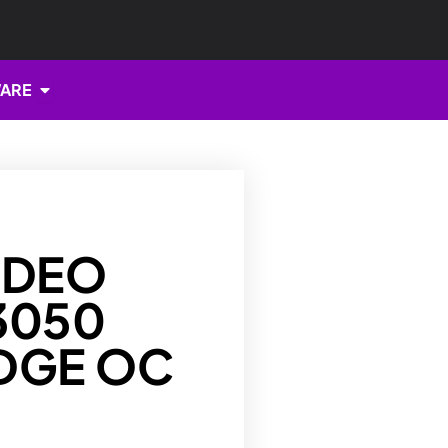
Open HARDWARE
ARE
IDEO
3050
EDGE OC