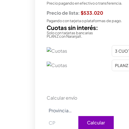
Precio pagando en efectivo o transferencia.
Precio de lista:
$533.020
Pagando con tarjeta o plataformas de pago.
Cuotas sin interés:
Solo con tarjetas bancarias
PLAN Z con NaranjaX.
Calcular envío
Calcular