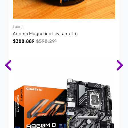
Luces
Adorno Magnetico Levitante Iro
$
388.889
$
598.291