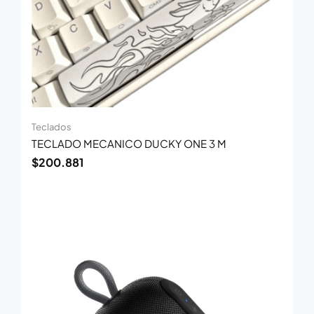
Teclados
TECLADO MECANICO DUCKY ONE 3 M
$
200.881
El
El
precio
precio
original
actual
era:
es:
$73.000.
$49.500.