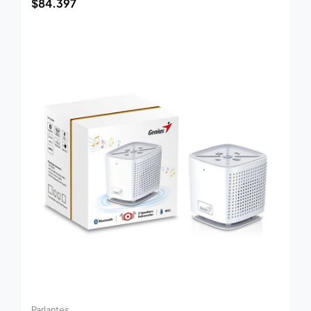
$
84.397
Parlantes