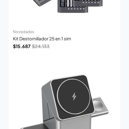
Novedades
Kit Destornillador 25 en 1 sim
$
15.687
$
24.133
El
El
precio
precio
original
actual
era:
es:
$91.296.
$59.342.