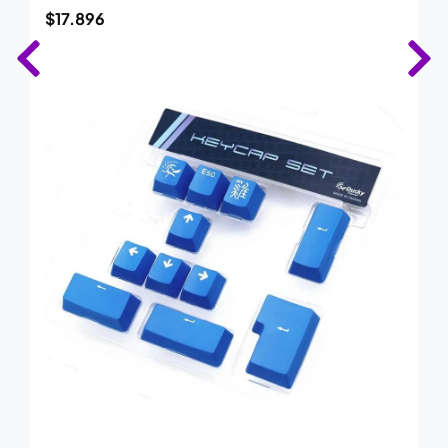
$
17.896