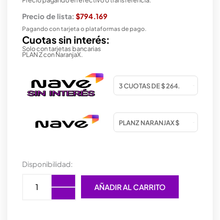
Precio de lista:
$794.169
Pagando con tarjeta o plataformas de pago.
Cuotas sin interés:
Solo con tarjetas bancarias
PLAN Z con NaranjaX.
PROCESADOR
Disponibilidad:
AMD
(AM5)
AÑADIR AL CARRITO
RYZEN
7
7800X3D