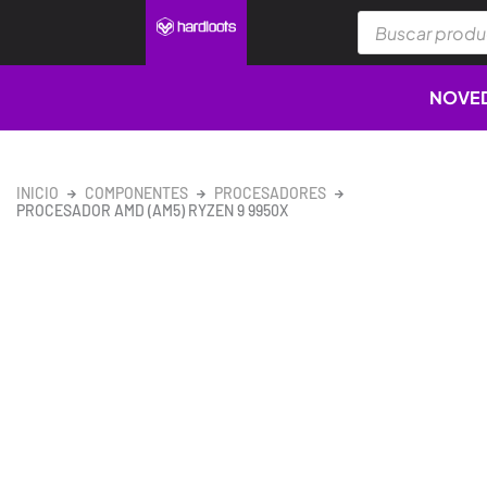
Ir
Búsqueda
al
de
productos
contenido
NOVE
INICIO
COMPONENTES
PROCESADORES
PROCESADOR AMD (AM5) RYZEN 9 9950X