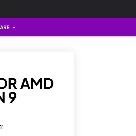
Open HARDWARE
ARE
OR AMD
N 9
22