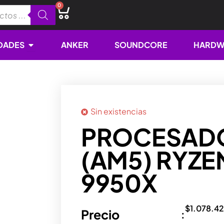
0
Cart
Open NOVEDADES
DADES
ANKER
SOUNDCORE
HARDW
Sin existencias
PROCESAD
(AM5) RYZE
9950X
$
1.078.4
Precio
: