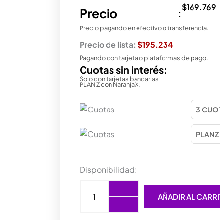
$
169.769
Precio
:
Precio pagando en efectivo o transferencia.
Precio de lista:
$195.234
Pagando con tarjeta o plataformas de pago.
Cuotas sin interés:
Solo con tarjetas bancarias
PLAN Z con NaranjaX.
PROCESADOR
Disponibilidad:
INTEL
(1151)
AÑADIR AL CARR
PENTIUM
DUAL
CORE