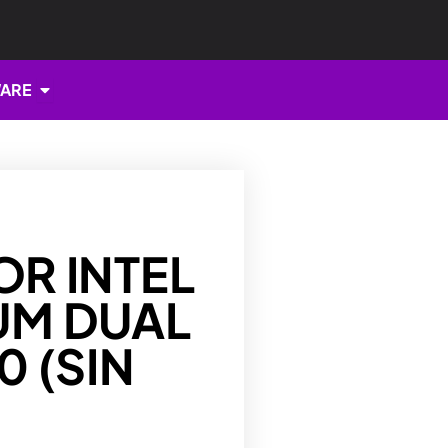
Open HARDWARE
ARE
R INTEL
IUM DUAL
 (SIN