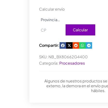
G4400
(SIN
Calcular envío
COOLER)
cantidad
Calcular
Compartir:
SKU:
NB_BX80662G4400
Categoría:
Procesadores
Algunos de nuestros productos se
externo, la demora en el envío pu
hábiles.