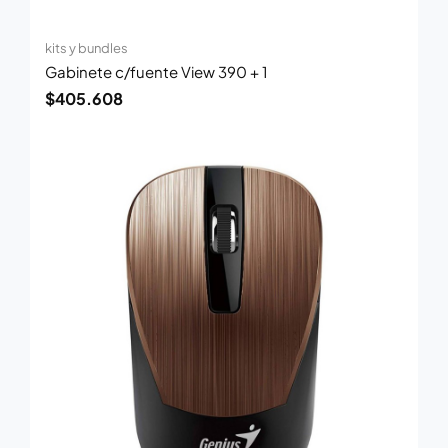
kits y bundles
Gabinete c/fuente View 390 + 1
$
405.608