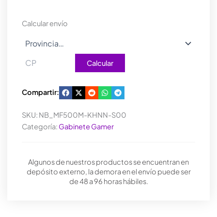
MESH
BLACK
Calcular envío
cantidad
Calcular
Compartir:
SKU:
NB_MF500M-KHNN-S00
Categoría:
Gabinete Gamer
Algunos de nuestros productos se encuentran en
depósito externo, la demora en el envío puede ser
de 48 a 96 horas hábiles.