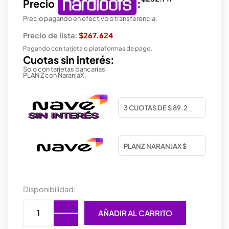
Precio
:
Precio pagando en efectivo o transferencia.
Precio de lista:
$267.624
Pagando con tarjeta o plataformas de pago.
Cuotas sin interés:
Solo con tarjetas bancarias
PLAN Z con NaranjaX.
GABINETE
Disponibilidad:
COOLER
MASTER
AÑADIR AL CARRITO
MASTERFRAME
500