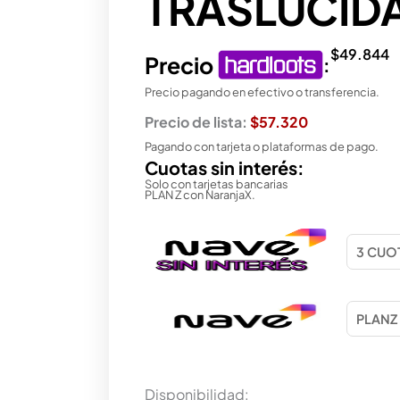
TRASLUCID
$
49.844
Precio
:
Precio pagando en efectivo o transferencia.
Precio de lista:
$57.320
Pagando con tarjeta o plataformas de pago.
Cuotas sin interés:
Solo con tarjetas bancarias
PLAN Z con NaranjaX.
SET
Disponibilidad: