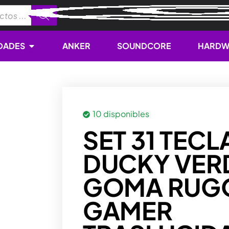
Open NOVEDADES
DADES
ANKER
SOUNDCORE
HARDW
10 disponibles
SET 31 TECL
DUCKY VER
GOMA RUG
GAMER