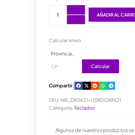
31
TECLAS
AÑADIR AL CARR
DUCKY
VERDE
GOMA
RUGOSAS
GAMER
Calcular envío
TRASLUCIDAS
cantidad
Calcular
Compartir:
SKU:
NB_DKSA31-USRDGNNO1
Categoría:
Teclados
Algunos de nuestros productos se