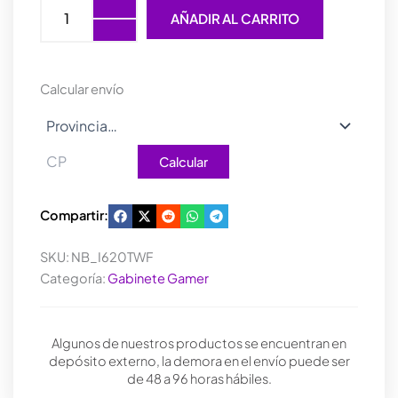
RAIDMAX
AÑADIR AL CARRITO
INFINITA
I620
FISHTANK
ARGB
Calcular envío
GLASS
WHITE
cantidad
Calcular
Compartir:
SKU:
NB_I620TWF
Categoría:
Gabinete Gamer
Algunos de nuestros productos se encuentran en
depósito externo, la demora en el envío puede ser
de 48 a 96 horas hábiles.