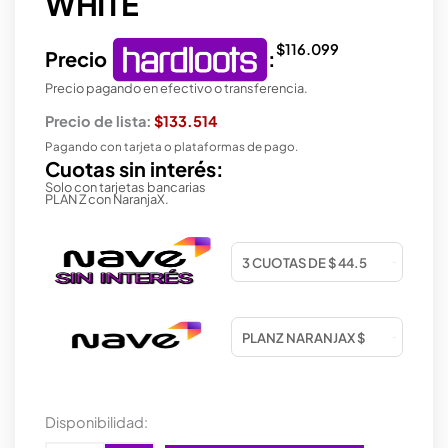
WHITE
$
116.099
Precio
:
Precio pagando en efectivo o transferencia.
Precio de lista:
$133.514
Pagando con tarjeta o plataformas de pago.
Cuotas sin interés:
Solo con tarjetas bancarias
PLAN Z con NaranjaX.
GABINETE
Disponibilidad:
GAMER