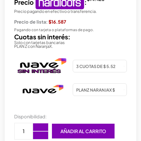
Precio
:
Precio pagando en efectivo o transferencia.
Precio de lista:
$16.587
Pagando con tarjeta o plataformas de pago.
Cuotas sin interés:
Solo con tarjetas bancarias
PLAN Z con NaranjaX.
TECLADO
Disponibilidad:
+
MOUSE
AÑADIR AL CARRITO
COMBO
USB