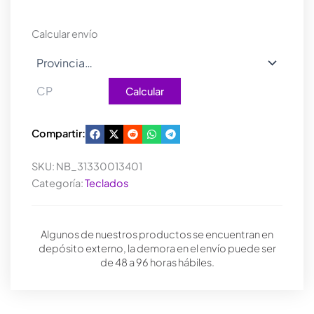
GENIUS
KM-
Calcular envío
123
BLACK
cantidad
Calcular
Compartir:
SKU:
NB_31330013401
Categoría:
Teclados
Algunos de nuestros productos se encuentran en
depósito externo, la demora en el envío puede ser
de 48 a 96 horas hábiles.