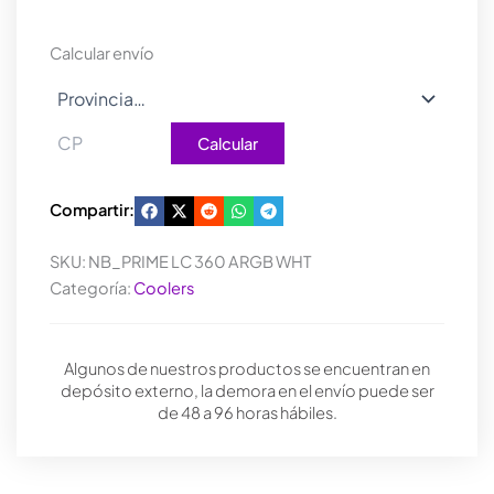
360
ARGB
Calcular envío
WHITE
cantidad
Calcular
Compartir:
SKU:
NB_PRIME LC 360 ARGB WHT
Categoría:
Coolers
Algunos de nuestros productos se encuentran en
depósito externo, la demora en el envío puede ser
de 48 a 96 horas hábiles.