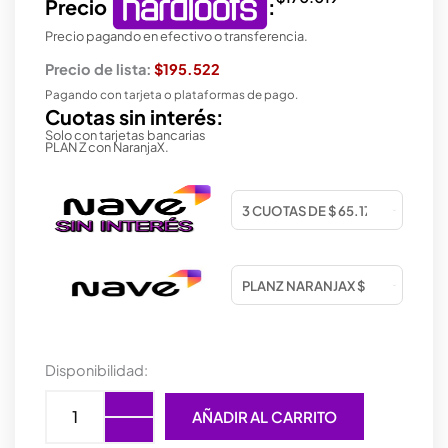
Precio
:
Precio pagando en efectivo o transferencia.
Precio de lista:
$195.522
Pagando con tarjeta o plataformas de pago.
Cuotas sin interés:
Solo con tarjetas bancarias
PLAN Z con NaranjaX.
WATER
Disponibilidad:
COOLER
ASUS
AÑADIR AL CARRITO
PRIME
LC