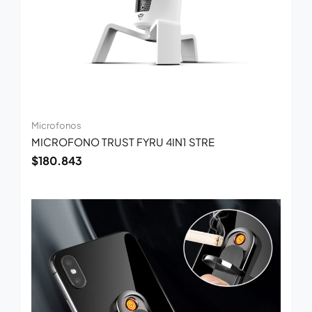
Microfonos
MICROFONO TRUST FYRU 4IN1 STRE
$
180.843
El
El
precio
precio
original
actual
era:
es:
$34.314.
$22.304.