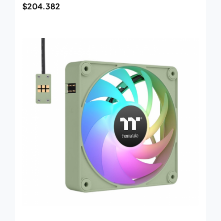
$
204.382