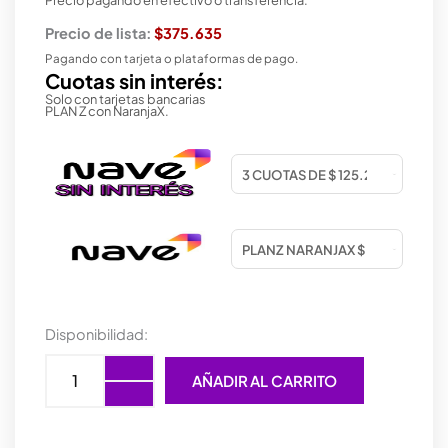
Precio de lista:
$375.635
Pagando con tarjeta o plataformas de pago.
Cuotas sin interés:
Solo con tarjetas bancarias
PLAN Z con NaranjaX.
MOTHER
Disponibilidad:
ASROCK
(LGA1851)
AÑADIR AL CARRITO
Z890
PRO-
A