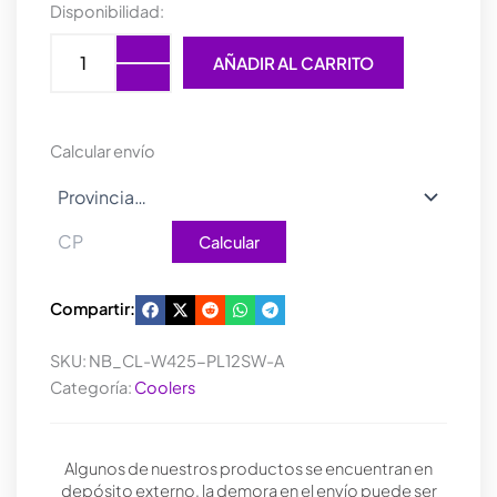
WATER
Disponibilidad:
COOLER
THERMALTAKE
AÑADIR AL CARRITO
TH240
V2
ULTRA
EX
Calcular envío
ARGB
SYNC
WATER
BLOCK
Calcular
SNOW
EDITION
cantidad
Compartir:
SKU:
NB_CL-W425-PL12SW-A
Categoría:
Coolers
Algunos de nuestros productos se encuentran en
depósito externo, la demora en el envío puede ser