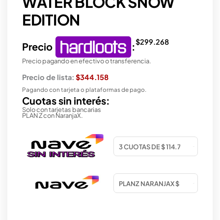
WATER BLOCK SNOW
EDITION
$
299.268
Precio
:
Precio pagando en efectivo o transferencia.
Precio de lista:
$344.158
Pagando con tarjeta o plataformas de pago.
Cuotas sin interés:
Solo con tarjetas bancarias
PLAN Z con NaranjaX.