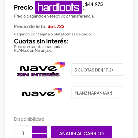
$
44.975
Precio
:
Precio pagando en efectivo o transferencia.
Precio de lista:
$51.722
Pagando con tarjeta o plataformas de pago.
Cuotas sin interés:
Solo con tarjetas bancarias
PLAN Z con NaranjaX.
WEBCAM
Disponibilidad:
GENIUS
FACECAM
AÑADIR AL CARRITO
LIGHT