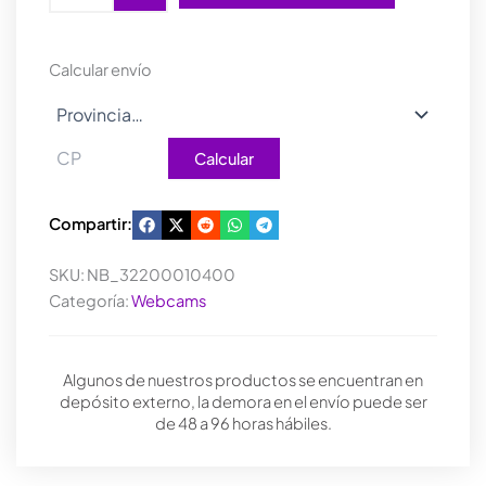
BLACK
CON
LUZ
Calcular envío
FHD
USB-
C/A
cantidad
Calcular
Compartir:
SKU:
NB_32200010400
Categoría:
Webcams
Algunos de nuestros productos se encuentran en
depósito externo, la demora en el envío puede ser
de 48 a 96 horas hábiles.