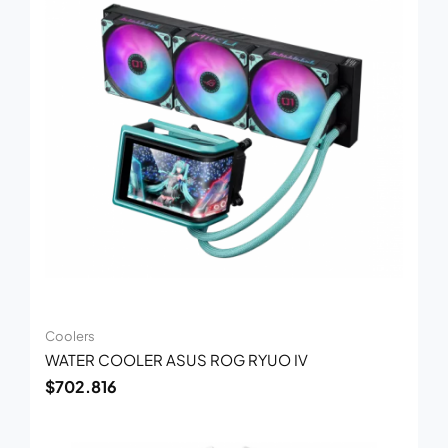
Coolers
WATER COOLER ASUS ROG RYUO IV
$
702.816