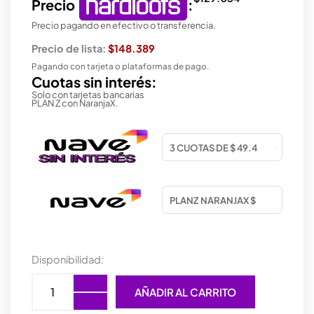
Precio
:
Precio pagando en efectivo o transferencia.
Precio de lista:
$148.389
Pagando con tarjeta o plataformas de pago.
Cuotas sin interés:
Solo con tarjetas bancarias
PLAN Z con NaranjaX.
WEBCAM
Disponibilidad:
RAZER
KIYO
AÑADIR AL CARRITO
V2
X