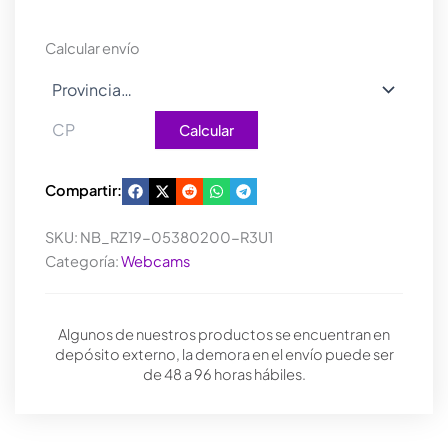
QUARTZ
PINK
Calcular envío
1440P
60
FPS
cantidad
Calcular
Compartir:
SKU:
NB_RZ19-05380200-R3U1
Categoría:
Webcams
Algunos de nuestros productos se encuentran en
depósito externo, la demora en el envío puede ser
de 48 a 96 horas hábiles.