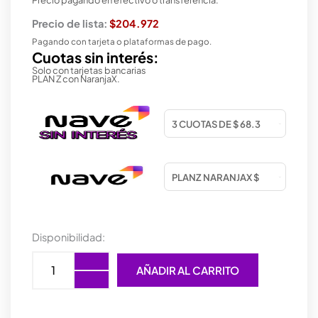
Precio de lista:
$204.972
Pagando con tarjeta o plataformas de pago.
Cuotas sin interés:
Solo con tarjetas bancarias
PLAN Z con NaranjaX.
WEBCAM
Disponibilidad:
TRUST
TEZA
AÑADIR AL CARRITO
4K
UHD
cantidad