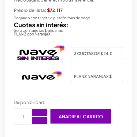
Precio de lista:
$72.117
Pagando con tarjeta o plataformas de pago.
Cuotas sin interés:
Solo con tarjetas bancarias
PLAN Z con NaranjaX.
ACCESORIOS
Disponibilidad:
RAZER
BUNGEE
AÑADIR AL CARRITO
V3
CHROMA
cantidad