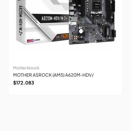
Mother Asrock
MOTHER ASROCK (AM5) A620M-HDV/
$
172.083