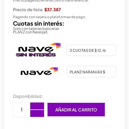
Precio de lista:
$37.387
Pagando con tarjeta o plataformas de pago.
Cuotas sin interés:
Solo con tarjetas bancarias
PLAN Z con NaranjaX.
MOUSE
Disponibilidad:
TRUST
ZYLO
AÑADIR AL CARRITO
WIRELESS
PLEGABLE
cantidad