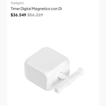
Gadgets
Timer Digital Magnetico con Di
$
36.549
$
56.229
El
El
precio
precio
original
actual
era:
es:
$30.770.
$20.000.